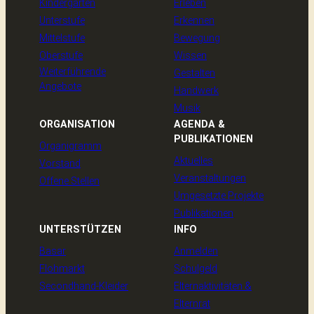
Kindergarten
Erleben
Unterstufe
Erkennen
Mittelstufe
Bewegung
Oberstufe
Wissen
Weiterführende
Gestalten
Angebote
Handwerk
Musik
ORGANISATION
AGENDA &
PUBLIKATIONEN
Organigramm
Aktuelles
Vorstand
Veranstaltungen
Offene Stellen
Umgesetzte Projekte
Publikationen
UNTERSTÜTZEN
INFO
Basar
Anmelden
Flohmarkt
Schulgeld
Secondhand-Kleider
Elternaktivitäten &
Elternrat