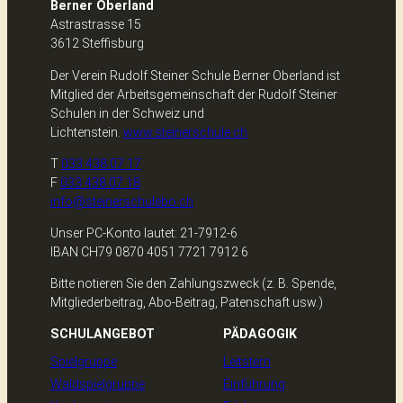
Berner Oberland
Astrastrasse 15
3612 Steffisburg
Der Verein Rudolf Steiner Schule Berner Oberland ist
Mitglied der Arbeitsgemeinschaft der Rudolf Steiner
Schulen in der Schweiz und
Lichtenstein.
www.steinerschule.ch
T
033 438 07 17
F
033 438 07 18
info@steinerschulebo.ch
Unser PC-Konto lautet: 21-7912-6
IBAN CH79 0870 4051 7721 7912 6
Bitte notieren Sie den Zahlungszweck (z. B. Spende,
Mitgliederbeitrag, Abo-Beitrag, Patenschaft usw.)
SCHULANGEBOT
PÄDAGOGIK
Spielgruppe
Leitstern
Waldspielgruppe
Einführung