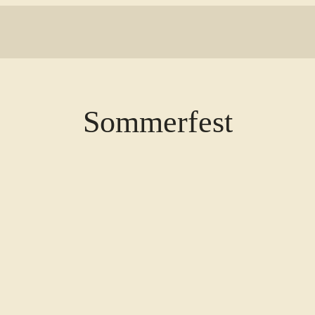
Sommerfest
er
iCalendar
Offi