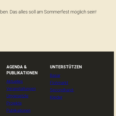
aben. Das alles soll am Sommerfest möglich sein!
AGENDA &
UNTERSTÜTZEN
PUBLIKATIONEN
Basar
Aktuelles
Flohmarkt
Veranstaltungen
Secondhand-
Umgesetzte
Kleider
Projekte
Publikationen