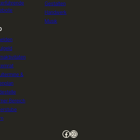
terführende
Gestalten
ebote
Handwerk
Musik
O
elden
ulgeld
rnaktivitäten
ternrat
ultermine &
enplan
estelle
rner Bereich
derstube
rn
Facebook
Instagram