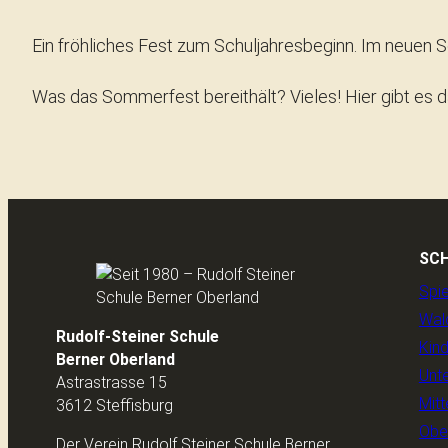
Ein fröhliches Fest zum Schuljahresbeginn. Im neuen S
Was das Sommerfest bereithält? Vieles! Hier gibt es 
SC
Spi
Wal
Rudolf-Steiner Schule
Kin
Berner Oberland
Unte
Astrastrasse 15
Mitt
3612 Steffisburg
Obe
Der Verein Rudolf Steiner Schule Berner