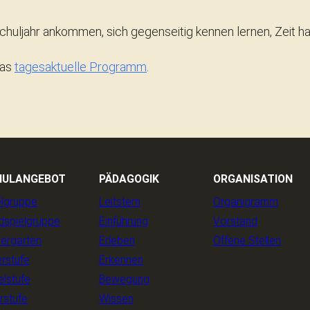
chuljahr ankommen, sich gegenseitig kennen lernen, Zeit h
das
tagesaktuelle Programm
.
HULANGEBOT
PÄDAGOGIK
ORGANISATION
elgruppe
Leitstern
Organigramm
dspielgruppe
Einführung
Vorstand
dergarten
Erleben
Offene Stellen
rstufe
Erkennen
elstufe
Bewegung
rstufe
Wissen