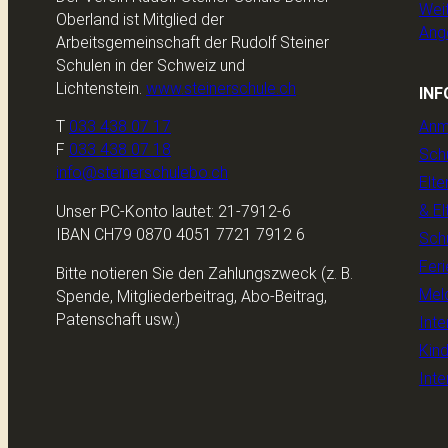
Wei
Oberland ist Mitglied der
Ang
Arbeitsgemeinschaft der Rudolf Steiner
Schulen in der Schweiz und
Lichtenstein.
www.steinerschule.ch
INF
Anm
T
033 438 07 17
F
033 438 07 18
Sch
info@steinerschulebo.ch
Elte
& El
Unser PC-Konto lautet: 21-7912-6
IBAN CH79 0870 4051 7721 7912 6
Sch
Feri
Bitte notieren Sie den Zahlungszweck (z. B.
Meld
Spende, Mitgliederbeitrag, Abo-Beitrag,
Patenschaft usw.)
Inte
Kin
Inte