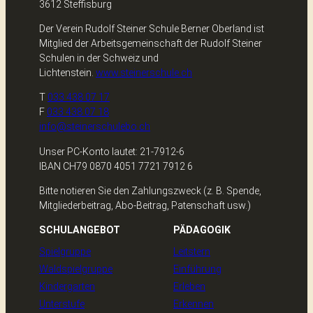
3612 Steffisburg
Der Verein Rudolf Steiner Schule Berner Oberland ist
Mitglied der Arbeitsgemeinschaft der Rudolf Steiner
Schulen in der Schweiz und
Lichtenstein.
www.steinerschule.ch
T
033 438 07 17
F
033 438 07 18
info@steinerschulebo.ch
Unser PC-Konto lautet: 21-7912-6
IBAN CH79 0870 4051 7721 7912 6
Bitte notieren Sie den Zahlungszweck (z. B. Spende,
Mitgliederbeitrag, Abo-Beitrag, Patenschaft usw.)
SCHULANGEBOT
PÄDAGOGIK
Spielgruppe
Leitstern
Waldspielgruppe
Einführung
Kindergarten
Erleben
Unterstufe
Erkennen