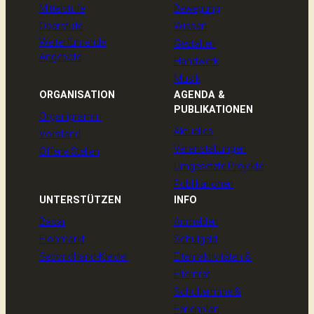
Mittelstufe
Bewegung
Oberstufe
Wissen
Weiterführende
Gestalten
Angebote
Handwerk
Musik
ORGANISATION
AGENDA &
PUBLIKATIONEN
Organigramm
Aktuelles
Vorstand
Veranstaltungen
Offene Stellen
Umgesetzte Projekte
Publikationen
UNTERSTÜTZEN
INFO
Basar
Anmelden
Flohmarkt
Schulgeld
Secondhand-Kleider
Elternaktivitäten &
Elternrat
Schultermine &
Ferienplan