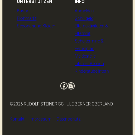
UNTERSTÜTZEN
INFO
Basar
Anmelden
Flohmarkt
Schulgeld
Secondhand-Kleider
Elternaktivitäten &
Elternrat
Schultermine &
Ferienplan
Meldestelle
Interner Bereich
Kinderstube Intern
Facebook
Instagram
©2026 RUDOLF STEINER SCHULE BERNER OBERLAND
Kontakt
|
Impressum
|
Datenschutz