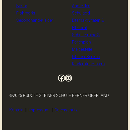
Basar
Anmelden
Flohmarkt
Schulgeld
Secondhand-Kleider
Elternaktivitäten &
Elternrat
Schultermine &
Ferienplan
Meldestelle
Interner Bereich
Kinderstube Intern
Facebook
Instagram
©2026 RUDOLF STEINER SCHULE BERNER OBERLAND
Kontakt
|
Impressum
|
Datenschutz