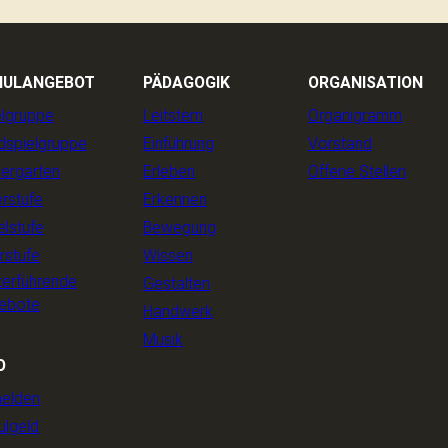
HULANGEBOT
PÄDAGOGIK
ORGANISATION
elgruppe
Leitstern
Organigramm
dspielgruppe
Einführung
Vorstand
dergarten
Erleben
Offene Stellen
rstufe
Erkennen
elstufe
Bewegung
rstufe
Wissen
terführende
Gestalten
ebote
Handwerk
Musik
O
elden
ulgeld