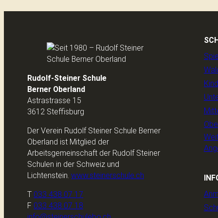
SC
Spi
Wal
Rudolf-Steiner Schule
Kin
Berner Oberland
Unte
Astrastrasse 15
Mitt
3612 Steffisburg
Obe
Der Verein Rudolf Steiner Schule Berner
Wei
Oberland ist Mitglied der
Ang
Arbeitsgemeinschaft der Rudolf Steiner
Schulen in der Schweiz und
Lichtenstein.
www.steinerschule.ch
INF
Anm
T
033 438 07 17
F
033 438 07 18
Sch
info@steinerschulebo.ch