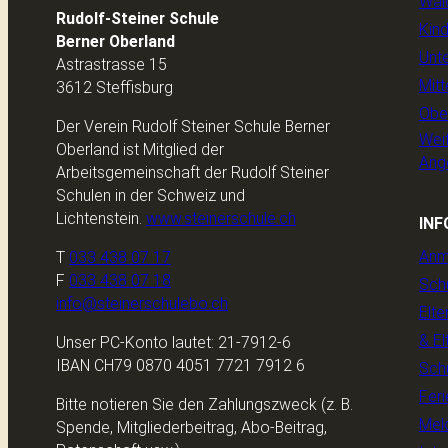
Wal
Rudolf-Steiner Schule
Kin
Berner Oberland
Unte
Astrastrasse 15
Mitt
3612 Steffisburg
Obe
Der Verein Rudolf Steiner Schule Berner
Wei
Oberland ist Mitglied der
Ang
Arbeitsgemeinschaft der Rudolf Steiner
Schulen in der Schweiz und
Lichtenstein.
www.steinerschule.ch
INF
Anm
T
033 438 07 17
F
033 438 07 18
Sch
info@steinerschulebo.ch
Elte
& El
Unser PC-Konto lautet: 21-7912-6
IBAN CH79 0870 4051 7721 7912 6
Sch
Feri
Bitte notieren Sie den Zahlungszweck (z. B.
Meld
Spende, Mitgliederbeitrag, Abo-Beitrag,