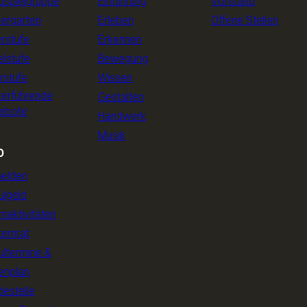
dspielgruppe
Einführung
Vorstand
dergarten
Erleben
Offene Stellen
rstufe
Erkennen
elstufe
Bewegung
rstufe
Wissen
terführende
Gestalten
ebote
Handwerk
Musik
O
elden
ulgeld
rnaktivitäten
ternrat
ultermine &
enplan
estelle