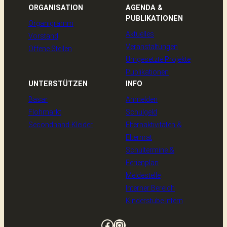
ORGANISATION
AGENDA &
PUBLIKATIONEN
Organigramm
Aktuelles
Vorstand
Veranstaltungen
Offene Stellen
Umgesetzte Projekte
Publikationen
UNTERSTÜTZEN
INFO
Basar
Anmelden
Flohmarkt
Schulgeld
Secondhand-Kleider
Elternaktivitäten &
Elternrat
Schultermine &
Ferienplan
Meldestelle
Interner Bereich
Kinderstube Intern
Facebook
Instagram