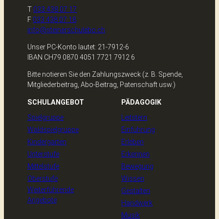
T
033 438 07 17
F
033 438 07 18
info@steinerschulebo.ch
Unser PC-Konto lautet: 21-7912-6
IBAN CH79 0870 4051 7721 7912 6
Bitte notieren Sie den Zahlungszweck (z. B. Spende,
Mitgliederbeitrag, Abo-Beitrag, Patenschaft usw.)
SCHULANGEBOT
PÄDAGOGIK
Spielgruppe
Leitstern
Waldspielgruppe
Einführung
Kindergarten
Erleben
Unterstufe
Erkennen
Mittelstufe
Bewegung
Oberstufe
Wissen
Weiterführende
Gestalten
Angebote
Handwerk
Musik