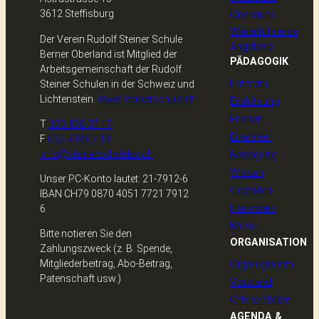
3612 Steffisburg
Oberstufe
Weiterführende
Der Verein Rudolf Steiner Schule
Angebote
Berner Oberland ist Mitglied der
PÄDAGOGIK
Arbeitsgemeinschaft der Rudolf
Leitstern
Steiner Schulen in der Schweiz und
Lichtenstein.
www.steinerschule.ch
Einführung
Erleben
T
033 438 07 17
Erkennen
F
033 438 07 18
info@steinerschulebo.ch
Bewegung
Wissen
Unser PC-Konto lautet: 21-7912-6
Gestalten
IBAN CH79 0870 4051 7721 7912
Handwerk
6
Musik
Bitte notieren Sie den
ORGANISATION
Zahlungszweck (z. B. Spende,
Mitgliederbeitrag, Abo-Beitrag,
Organigramm
Patenschaft usw.)
Vorstand
Offene Stellen
AGENDA &