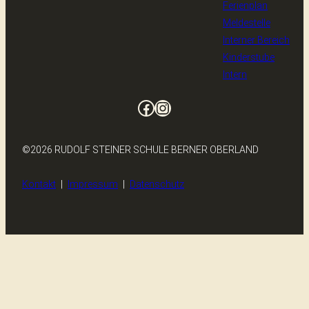
Ferienplan
Meldestelle
Interner Bereich
Kinderstube
Intern
Facebook
Instagram
©2026 RUDOLF STEINER SCHULE BERNER OBERLAND
Kontakt
|
Impressum
|
Datenschutz